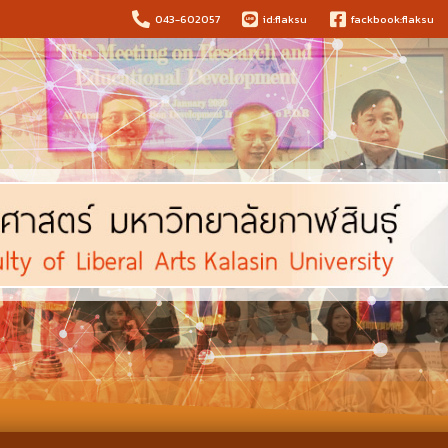
043-602057
id:flaksu
fackbook:flaksu