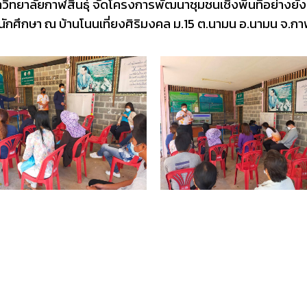
ิทยาลัยกาฬสินธุ์ จัดโครงการพัฒนาชุมชนเชิงพื้นที่อย่างยั่งยืน
ึกษา ณ บ้านโนนเที่ยงศิริมงคล ม.15 ต.นามน อ.นามน จ.กาฬ