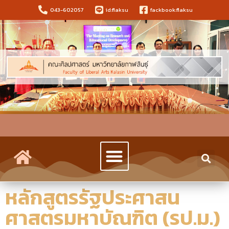
043-602057
id:flaksu
fackbook:flaksu
หลักสูตรรัฐประศาสน
ศาสตรมหาบัณฑิต (รป.ม.)