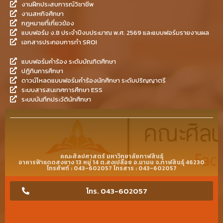
งานฝึกประสบการณ์วิชาชีพ
งานสหกิจศึกษา
กฎหมายที่เกี่ยวข้อง
แบบฟอร์ม ง.8 ประจำปีงบประมาณ พ.ศ. 2569 และแบบฟอร์มรายงานผล
เอกสารประกอบการทำ SROI
แบบฟอร์มคำร้อง ระดับบัณฑิตศึกษา
ปฎิทินการศึกษา
ดาวน์โหลดแบบฟอร์มคำร้องนักศึกษา ระดับปริญญาตรี
ระบบสารสนเทศการศึกษา ESS
ระบบบันทึกประวัตินักศึกษา
คณะศิลปศาสตร์ มหาวิทยาลัยกาฬสินธุ์
อาคารฟ้าแดดสงยาง 13 หมู่ 14 ต.สงเปลือย อ.นามน จ.กาฬสินธุ์ 46230
โทรศัพท์ : 043-602057 โทรสาร : 043-602057
โทร. 043-602057