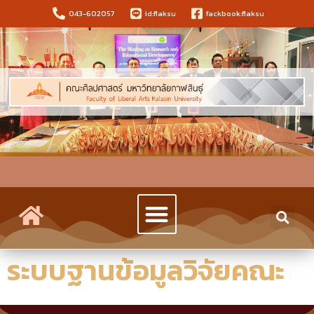
043-602057
id:flaksu
fackbook:flaksu
ระบบฐานข้อมูลวิจัยคณะ