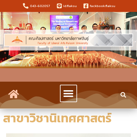
043-602057
id:flaksu
fackbook:flaksu
สาขาวิชานิเทศศาสตร์