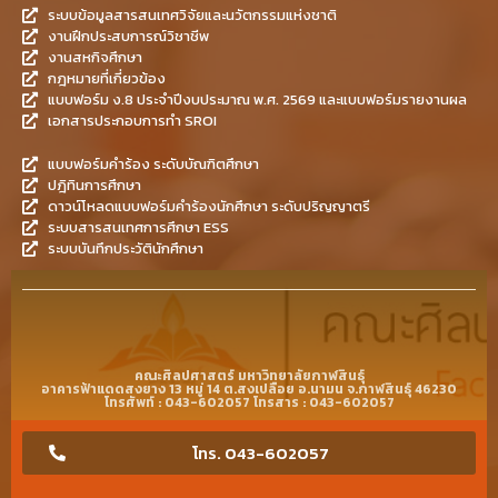
ระบบข้อมูลสารสนเทศวิจัยและนวัตกรรมแห่งชาติ
งานฝึกประสบการณ์วิชาชีพ
งานสหกิจศึกษา
กฎหมายที่เกี่ยวข้อง
แบบฟอร์ม ง.8 ประจำปีงบประมาณ พ.ศ. 2569 และแบบฟอร์มรายงานผล
เอกสารประกอบการทำ SROI
แบบฟอร์มคำร้อง ระดับบัณฑิตศึกษา
ปฎิทินการศึกษา
ดาวน์โหลดแบบฟอร์มคำร้องนักศึกษา ระดับปริญญาตรี
ระบบสารสนเทศการศึกษา ESS
ระบบบันทึกประวัตินักศึกษา
คณะศิลปศาสตร์ มหาวิทยาลัยกาฬสินธุ์
อาคารฟ้าแดดสงยาง 13 หมู่ 14 ต.สงเปลือย อ.นามน จ.กาฬสินธุ์ 46230
โทรศัพท์ : 043-602057 โทรสาร : 043-602057
โทร. 043-602057