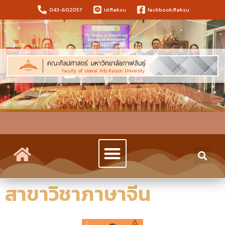
043-602057
id:flaksu
fackbook:flaksu
สาขาวิชาภาษาจีน