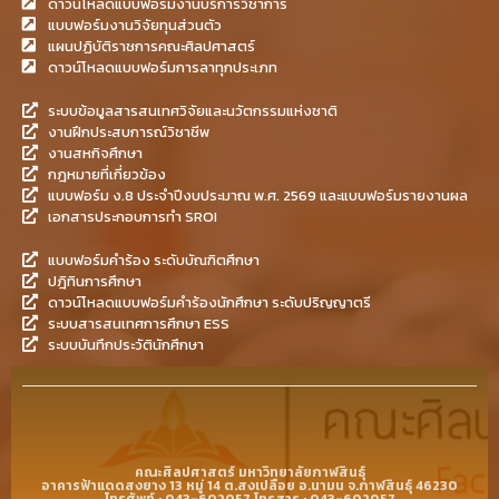
ดาวน์โหลดแบบฟอร์มงานบริการวิชาการ
แบบฟอร์มงานวิจัยทุนส่วนตัว
แผนปฏิบัติราชการคณะศิลปศาสตร์
ดาวน์โหลดแบบฟอร์มการลาทุกประเภท
ระบบข้อมูลสารสนเทศวิจัยและนวัตกรรมแห่งชาติ
งานฝึกประสบการณ์วิชาชีพ
งานสหกิจศึกษา
กฎหมายที่เกี่ยวข้อง
แบบฟอร์ม ง.8 ประจำปีงบประมาณ พ.ศ. 2569 และแบบฟอร์มรายงานผล
เอกสารประกอบการทำ SROI
แบบฟอร์มคำร้อง ระดับบัณฑิตศึกษา
ปฎิทินการศึกษา
ดาวน์โหลดแบบฟอร์มคำร้องนักศึกษา ระดับปริญญาตรี
ระบบสารสนเทศการศึกษา ESS
ระบบบันทึกประวัตินักศึกษา
คณะศิลปศาสตร์ มหาวิทยาลัยกาฬสินธุ์
อาคารฟ้าแดดสงยาง 13 หมู่ 14 ต.สงเปลือย อ.นามน จ.กาฬสินธุ์ 46230
โทรศัพท์ : 043-602057 โทรสาร : 043-602057