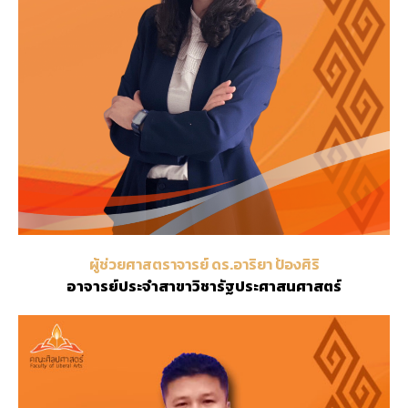
ผู้ช่วยศาสตราจารย์ ดร.อาริยา ป้องศิริ
อาจารย์ประจำสาขาวิชารัฐประศาสนศาสตร์