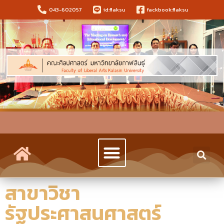
043-602057
id:flaksu
fackbook:flaksu
สาขาวิชา
รัฐประศาสนศาสตร์