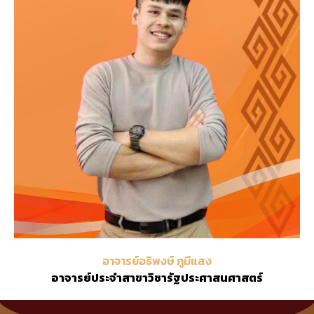
อาจารย์อธิพงษ์ ภูมีแสง
อาจารย์ประจำสาขาวิชารัฐประศาสนศาสตร์