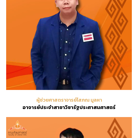
ผู้ช่วยศาสตราจารย์โสภณ มูลหา
อาจารย์ประจำสาขาวิชารัฐประศาสนศาสตร์