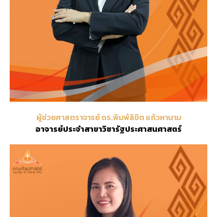
ผู้ช่วยศาสตราจารย์ ดร.พิมพ์ลิขิต แก้วหานาม
อาจารย์ประจำสาขาวิชารัฐประศาสนศาสตร์