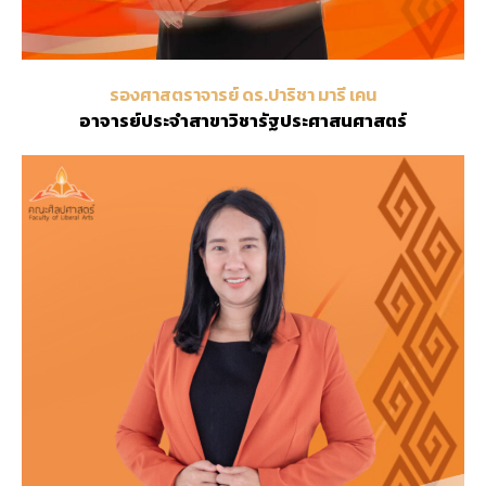
รองศาสตราจารย์ ดร.ปาริชา มารี เคน
อาจารย์ประจำสาขาวิชารัฐประศาสนศาสตร์