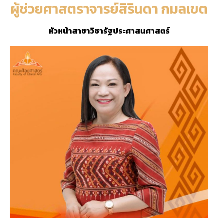
ผู้ช่วยศาสตราจารย์สิรินดา กมลเขต
หัวหน้าสาขาวิชารัฐประศาสนศาสตร์