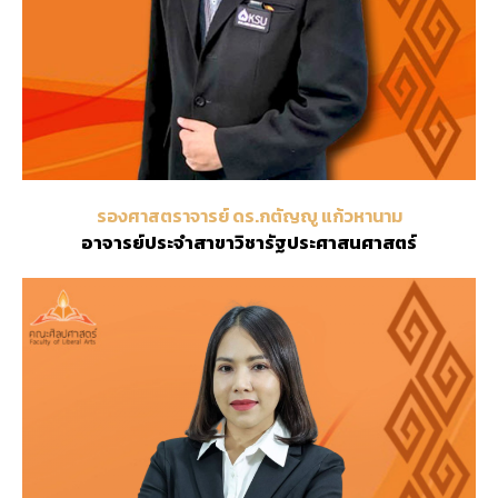
รองศาสตราจารย์ ดร.กตัญญู แก้วหานาม
อาจารย์ประจำสาขาวิชารัฐประศาสนศาสตร์