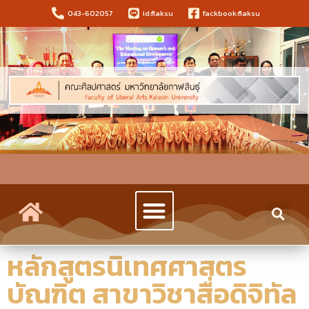
043-602057
id:flaksu
fackbook:flaksu
หลักสูตรนิเทศศาสตร
บัณฑิต สาขาวิชาสื่อดิจิทัล