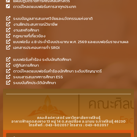
แผนปฏิบัติราชการคณะศิลปศาสตร์
ดาวน์โหลดแบบฟอร์มการลาทุกประเภท
ระบบข้อมูลสารสนเทศวิจัยและนวัตกรรมแห่งชาติ
งานฝึกประสบการณ์วิชาชีพ
งานสหกิจศึกษา
กฎหมายที่เกี่ยวข้อง
แบบฟอร์ม ง.8 ประจำปีงบประมาณ พ.ศ. 2569 และแบบฟอร์มรายงานผล
เอกสารประกอบการทำ SROI
แบบฟอร์มคำร้อง ระดับบัณฑิตศึกษา
ปฎิทินการศึกษา
ดาวน์โหลดแบบฟอร์มคำร้องนักศึกษา ระดับปริญญาตรี
ระบบสารสนเทศการศึกษา ESS
ระบบบันทึกประวัตินักศึกษา
คณะศิลปศาสตร์ มหาวิทยาลัยกาฬสินธุ์
อาคารฟ้าแดดสงยาง 13 หมู่ 14 ต.สงเปลือย อ.นามน จ.กาฬสินธุ์ 46230
โทรศัพท์ : 043-602057 โทรสาร : 043-602057