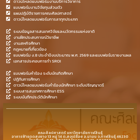
ดาวน์โหลดแบบฟอร์มงานบริการวิชาการ
แบบฟอร์มงานวิจัยทุนส่วนตัว
แผนปฏิบัติราชการคณะศิลปศาสตร์
ดาวน์โหลดแบบฟอร์มการลาทุกประเภท
ระบบข้อมูลสารสนเทศวิจัยและนวัตกรรมแห่งชาติ
งานฝึกประสบการณ์วิชาชีพ
งานสหกิจศึกษา
กฎหมายที่เกี่ยวข้อง
แบบฟอร์ม ง.8 ประจำปีงบประมาณ พ.ศ. 2569 และแบบฟอร์มรายงานผล
เอกสารประกอบการทำ SROI
แบบฟอร์มคำร้อง ระดับบัณฑิตศึกษา
ปฎิทินการศึกษา
ดาวน์โหลดแบบฟอร์มคำร้องนักศึกษา ระดับปริญญาตรี
ระบบสารสนเทศการศึกษา ESS
ระบบบันทึกประวัตินักศึกษา
คณะศิลปศาสตร์ มหาวิทยาลัยกาฬสินธุ์
อาคารฟ้าแดดสงยาง 13 หมู่ 14 ต.สงเปลือย อ.นามน จ.กาฬสินธุ์ 46230