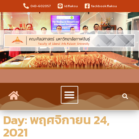
043-602057
id:flaksu
fackbook:flaksu
Day: พฤศจิกายน 24,
2021