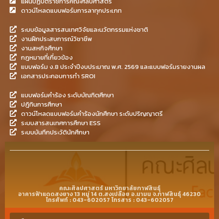
แผนปฏิบัติราชการคณะศิลปศาสตร์
ดาวน์โหลดแบบฟอร์มการลาทุกประเภท
ระบบข้อมูลสารสนเทศวิจัยและนวัตกรรมแห่งชาติ
งานฝึกประสบการณ์วิชาชีพ
งานสหกิจศึกษา
กฎหมายที่เกี่ยวข้อง
แบบฟอร์ม ง.8 ประจำปีงบประมาณ พ.ศ. 2569 และแบบฟอร์มรายงานผล
เอกสารประกอบการทำ SROI
แบบฟอร์มคำร้อง ระดับบัณฑิตศึกษา
ปฎิทินการศึกษา
ดาวน์โหลดแบบฟอร์มคำร้องนักศึกษา ระดับปริญญาตรี
ระบบสารสนเทศการศึกษา ESS
ระบบบันทึกประวัตินักศึกษา
คณะศิลปศาสตร์ มหาวิทยาลัยกาฬสินธุ์
อาคารฟ้าแดดสงยาง 13 หมู่ 14 ต.สงเปลือย อ.นามน จ.กาฬสินธุ์ 46230
โทรศัพท์ : 043-602057 โทรสาร : 043-602057