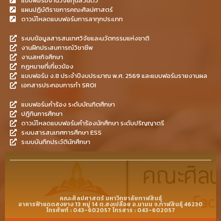
แบบฟอร์มงานวิจัยทุนส่วนตัว
แผนปฏิบัติราชการคณะศิลปศาสตร์
ดาวน์โหลดแบบฟอร์มการลาทุกประเภท
ระบบข้อมูลสารสนเทศวิจัยและนวัตกรรมแห่งชาติ
งานฝึกประสบการณ์วิชาชีพ
งานสหกิจศึกษา
กฎหมายที่เกี่ยวข้อง
แบบฟอร์ม ง.8 ประจำปีงบประมาณ พ.ศ. 2569 และแบบฟอร์มรายงานผล
เอกสารประกอบการทำ SROI
แบบฟอร์มคำร้อง ระดับบัณฑิตศึกษา
ปฎิทินการศึกษา
ดาวน์โหลดแบบฟอร์มคำร้องนักศึกษา ระดับปริญญาตรี
ระบบสารสนเทศการศึกษา ESS
ระบบบันทึกประวัตินักศึกษา
คณะศิลปศาสตร์ มหาวิทยาลัยกาฬสินธุ์
อาคารฟ้าแดดสงยาง 13 หมู่ 14 ต.สงเปลือย อ.นามน จ.กาฬสินธุ์ 46230
โทรศัพท์ : 043-602057 โทรสาร : 043-602057