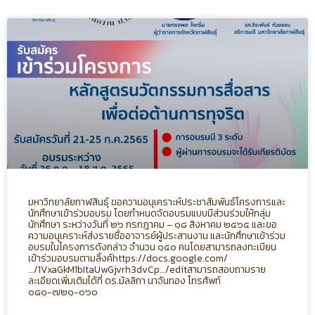
มหาวิทยาลัยกาฬสินธุ์ ขอความอนุเคราะห์ประชาสัมพันธ์โครงการและ
นักศึกษาเข้าร่วมอบรม โดยกำหนดจัดอบรมแบบมีส่วนร่วมให้กลุ่ม
นักศึกษา ระหว่างวันที่ ๒๖ กรกฎาคม – ๑๘ สิงหาคม ๒๕๖๕ และขอ
ความอนุเคราะห์ส่งรายชื่ออาจารย์ผู้ประสานงาน และนักศึกษาเข้าร่วม
อบรมในโครงการดังกล่าว จำนวน ๑๕๐ คนโดยสามารถลงทะเบียน
เข้าร่วมอบรมตามลิ้งค์
https://docs.google.com/
…/1VxaGkM1bItaUwGjvrh3dvCp…/edit
สามารถสอบถามราย
ละเอียดเพิ่มเติมได้ที่ ดร.มัลลิกา นาจันทอง โทรศัพท์
๐๘๑-๗๒๑-๐๖๐