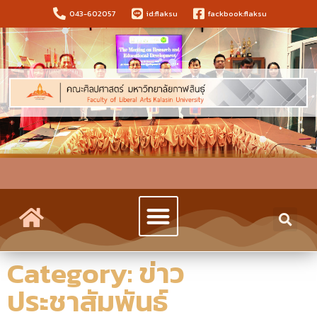
043-602057
id:flaksu
fackbook:flaksu
Category: ข่าว
ประชาสัมพันธ์