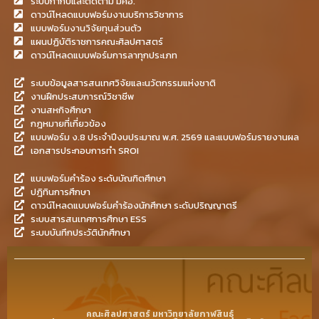
ระบบกำกับและติดตาม มคอ.
ดาวน์โหลดแบบฟอร์มงานบริการวิชาการ
แบบฟอร์มงานวิจัยทุนส่วนตัว
แผนปฏิบัติราชการคณะศิลปศาสตร์
ดาวน์โหลดแบบฟอร์มการลาทุกประเภท
ระบบข้อมูลสารสนเทศวิจัยและนวัตกรรมแห่งชาติ
งานฝึกประสบการณ์วิชาชีพ
งานสหกิจศึกษา
กฎหมายที่เกี่ยวข้อง
แบบฟอร์ม ง.8 ประจำปีงบประมาณ พ.ศ. 2569 และแบบฟอร์มรายงานผล
เอกสารประกอบการทำ SROI
แบบฟอร์มคำร้อง ระดับบัณฑิตศึกษา
ปฎิทินการศึกษา
ดาวน์โหลดแบบฟอร์มคำร้องนักศึกษา ระดับปริญญาตรี
ระบบสารสนเทศการศึกษา ESS
ระบบบันทึกประวัตินักศึกษา
คณะศิลปศาสตร์ มหาวิทยาลัยกาฬสินธุ์